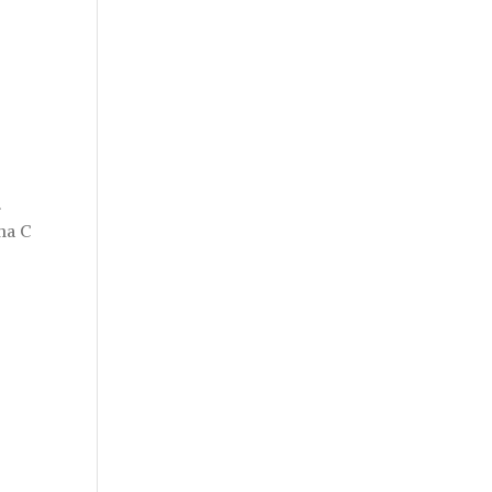
.
na C