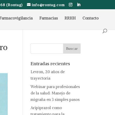
68 (Rontag)
info@rontag.com
Farmacovigilancia
Farmacias
RRHH
Contacto
rro
Entradas recientes
Levron, 20 años de
trayectoria
Webinar para profesionales
de la salud: Manejo de
migraña en 3 simples pasos
Aripiprazol como
tratamiento para la