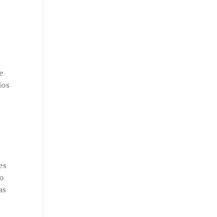
e
los
es
do
as