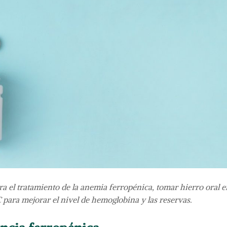
ra el tratamiento de la anemia ferropénica, tomar hierro oral e
 para mejorar el nivel de hemoglobina y las reservas.