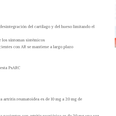
 desintegración del cartílago y del hueso limitando el
ar los síntomas sistémicos
cientes con AR se mantiene a largo plazo
uesta PsARC
 artritis reumatoidea es de 10 mg a 20 mg de
pacientes con artritis psoriásica es de 20 mg una vez